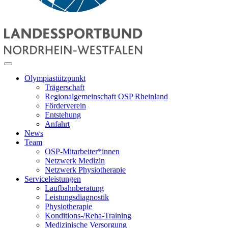
Olympiastützpunkt
Trägerschaft
Regionalgemeinschaft OSP Rheinland
Förderverein
Entstehung
Anfahrt
News
Team
OSP-Mitarbeiter*innen
Netzwerk Medizin
Netzwerk Physiotherapie
Serviceleistungen
Laufbahnberatung
Leistungsdiagnostik
Physiotherapie
Konditions-/Reha-Training
Medizinische Versorgung