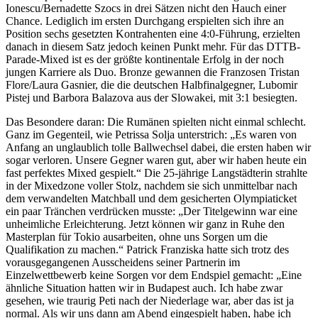
Ionescu/Bernadette Szocs in drei Sätzen nicht den Hauch einer
Chance. Lediglich im ersten Durchgang erspielten sich ihre an
Position sechs gesetzten Kontrahenten eine 4:0-Führung, erzielten
danach in diesem Satz jedoch keinen Punkt mehr. Für das DTTB-
Parade-Mixed ist es der größte kontinentale Erfolg in der noch
jungen Karriere als Duo. Bronze gewannen die Franzosen Tristan
Flore/Laura Gasnier, die die deutschen Halbfinalgegner, Lubomir
Pistej und Barbora Balazova aus der Slowakei, mit 3:1 besiegten.
Das Besondere daran: Die Rumänen spielten nicht einmal schlecht.
Ganz im Gegenteil, wie Petrissa Solja unterstrich: „Es waren von
Anfang an unglaublich tolle Ballwechsel dabei, die ersten haben wir
sogar verloren. Unsere Gegner waren gut, aber wir haben heute ein
fast perfektes Mixed gespielt.“ Die 25-jährige Langstädterin strahlte
in der Mixedzone voller Stolz, nachdem sie sich unmittelbar nach
dem verwandelten Matchball und dem gesicherten Olympiaticket
ein paar Tränchen verdrücken musste: „Der Titelgewinn war eine
unheimliche Erleichterung. Jetzt können wir ganz in Ruhe den
Masterplan für Tokio ausarbeiten, ohne uns Sorgen um die
Qualifikation zu machen.“ Patrick Franziska hatte sich trotz des
vorausgegangenen Ausscheidens seiner Partnerin im
Einzelwettbewerb keine Sorgen vor dem Endspiel gemacht: „Eine
ähnliche Situation hatten wir in Budapest auch. Ich habe zwar
gesehen, wie traurig Peti nach der Niederlage war, aber das ist ja
normal. Als wir uns dann am Abend eingespielt haben, habe ich