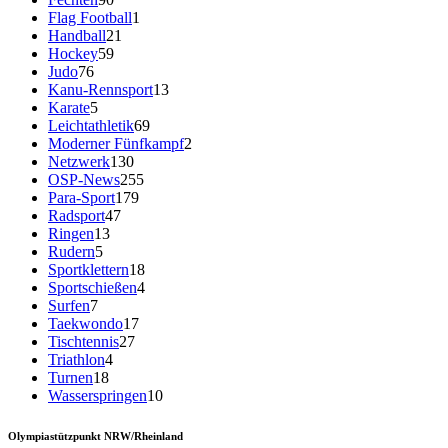
Flag Football
1
Handball
21
Hockey
59
Judo
76
Kanu-Rennsport
13
Karate
5
Leichtathletik
69
Moderner Fünfkampf
2
Netzwerk
130
OSP-News
255
Para-Sport
179
Radsport
47
Ringen
13
Rudern
5
Sportklettern
18
Sportschießen
4
Surfen
7
Taekwondo
17
Tischtennis
27
Triathlon
4
Turnen
18
Wasserspringen
10
Olympiastützpunkt NRW/Rheinland