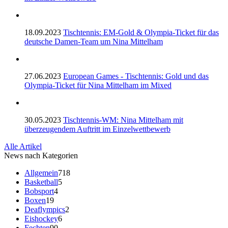
18.09.2023
Tischtennis: EM-Gold & Olympia-Ticket für das
deutsche Damen-Team um Nina Mittelham
27.06.2023
European Games - Tischtennis: Gold und das
Olympia-Ticket für Nina Mittelham im Mixed
30.05.2023
Tischtennis-WM: Nina Mittelham mit
überzeugendem Auftritt im Einzelwettbewerb
Alle Artikel
News nach Kategorien
Allgemein
718
Basketball
5
Bobsport
4
Boxen
19
Deaflympics
2
Eishockey
6
Fechten
90