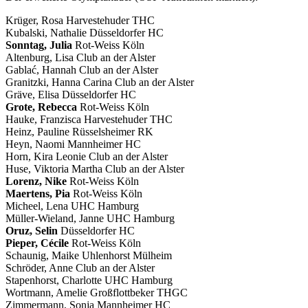
Krüger, Rosa Harvestehuder THC
Kubalski, Nathalie Düsseldorfer HC
Sonntag, Julia
Rot-Weiss Köln
Altenburg, Lisa Club an der Alster
Gablać, Hannah Club an der Alster
Granitzki, Hanna Carina Club an der Alster
Gräve, Elisa Düsseldorfer HC
Grote, Rebecca
Rot-Weiss Köln
Hauke, Franzisca Harvestehuder THC
Heinz, Pauline Rüsselsheimer RK
Heyn, Naomi Mannheimer HC
Horn, Kira Leonie Club an der Alster
Huse, Viktoria Martha Club an der Alster
Lorenz, Nike
Rot-Weiss Köln
Maertens, Pia
Rot-Weiss Köln
Micheel, Lena UHC Hamburg
Müller-Wieland, Janne UHC Hamburg
Oruz, Selin
Düsseldorfer HC
Pieper, Cécile
Rot-Weiss Köln
Schaunig, Maike Uhlenhorst Mülheim
Schröder, Anne Club an der Alster
Stapenhorst, Charlotte UHC Hamburg
Wortmann, Amelie Großflottbeker THGC
Zimmermann, Sonja Mannheimer HC