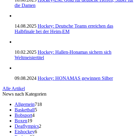
die Damen
14.08.2025
Hockey: Deutsche Teams erreichen das
Halbfinale bei der Heim-EM
10.02.2025
Hockey: Hallen-Honamas sichern sich
Weltmeistertitel
09.08.2024
Hockey: HONAMAS gewinnen Silber
Alle Artikel
News nach Kategorien
Allgemein
718
Basketball
5
Bobsport
4
Boxen
19
Deaflympics
2
Eishockey
6