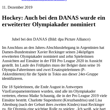
11. Dezember 2019
Hockey: Auch bei den DANAS wurde ein
erweiterter Olympiakader nominiert
Jubel bei den DANAS (Bild: dpa Picture Alliance)
Im Anschluss an den Jahres-Abschlusslehrgang in Argentinien hat
Damen-Bundestrainer Xavier Reckinger seinen 24köpfigen
erweiterten Olympiakader nominiert und zehn Spielerinnen
Aussichten auf Einsätze in der FIH Pro League 2020 in Aussicht
gestellt. Im Laufe des Frühjahrs muss der Belgier dann seine 16
Olympia-Fahrerinnen und zwei Ersatzspielerinnen (P-
Akkreditierten) für die Spiele in Tokio aus dieser 24er-Gruppe
identifizieren.
Die 18 Spielerinnen, die Ende August in Antwerpen
VizeEuropameisterinnen wurden, sind alle im Olympiakader
vertreten, ebenso Maike Schaunig, die in der Pro League 2019 viele
Einsätze bestritt. Charlotte Stapenhorst (Kreuzbandriss) und Lisa
Altenburg (nach der Geburt ihres zweiten Kindes) traut Reckinger
zu, für Olympia eine wichtige Rolle zu spielen: „Ich weiß, wie hart