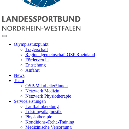
Olympiastützpunkt
Trägerschaft
Regionalgemeinschaft OSP Rheinland
Förderverein
Entstehung
Anfahrt
News
Team
OSP-Mitarbeiter*innen
Netzwerk Medizin
Netzwerk Physiotherapie
Serviceleistungen
Laufbahnberatung
Leistungsdiagnostik
Physiotherapie
Konditions-/Reha-Training
Medizinische Versorgung