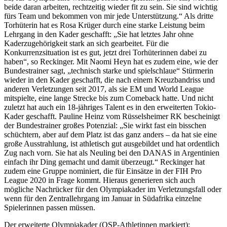
beide daran arbeiten, rechtzeitig wieder fit zu sein. Sie sind wichtig
fürs Team und bekommen von mir jede Unterstützung.“ Als dritte
Torhüterin hat es Rosa Krüger durch eine starke Leistung beim
Lehrgang in den Kader geschafft: „Sie hat letztes Jahr ohne
Kaderzugehörigkeit stark an sich gearbeitet. Für die
Konkurrenzsituation ist es gut, jetzt drei Torhüterinnen dabei zu
haben“, so Reckinger. Mit Naomi Heyn hat es zudem eine, wie der
Bundestrainer sagt, „technisch starke und spielschlaue“ Stürmerin
wieder in den Kader geschafft, die nach einem Kreuzbandriss und
anderen Verletzungen seit 2017, als sie EM und World League
mitspielte, eine lange Strecke bis zum Comeback hatte. Und nicht
zuletzt hat auch ein 18-jähriges Talent es in den erweiterten Tokio-
Kader geschafft. Pauline Heinz vom Rüsselsheimer RK bescheinigt
der Bundestrainer großes Potenzial: „Sie wirkt fast ein bisschen
schüchtern, aber auf dem Platz ist das ganz anders – da hat sie eine
große Ausstrahlung, ist athletisch gut ausgebildet und hat ordentlich
Zug nach vorn. Sie hat als Neuling bei den DANAS in Argentinien
einfach ihr Ding gemacht und damit überzeugt.“ Reckinger hat
zudem eine Gruppe nominiert, die für Einsätze in der FIH Pro
League 2020 in Frage kommt. Hieraus generieren sich auch
mögliche Nachrücker für den Olympiakader im Verletzungsfall oder
wenn für den Zentrallehrgang im Januar in Südafrika einzelne
Spielerinnen passen müssen.
Der erweiterte Olympiakader (OSP-Athletinnen markiert):