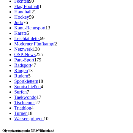
Fechten
90
Flag Football
1
Handball
21
Hockey
59
Judo
76
Kanu-Rennsport
13
Karate
5
Leichtathletik
69
Moderner Fünfkampf
2
Netzwerk
130
OSP-News
255
Para-Sport
179
Radsport
47
Ringen
13
Rudern
5
Sportklettern
18
Sportschießen
4
Surfen
7
Taekwondo
17
Tischtennis
27
Triathlon
4
Turnen
18
Wasserspringen
10
Olympiastützpunkt NRW/Rheinland